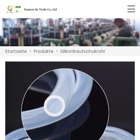
Startseite
>
Produkte
>
Silikonkautschukrohr